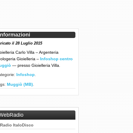
Informazioni
ricato il 28 Luglio 2015
oielleria Carlo Villa – Argenteria
ologeria Gioielleria –
Infoshop centro
uggiò
— presso
Gioielleria Villa
.
tegorie:
Infoshop
.
ags:
Muggiò (MB)
.
WebRadio
Radio ItaloDisco