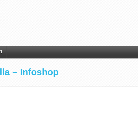
I
illa – Infoshop