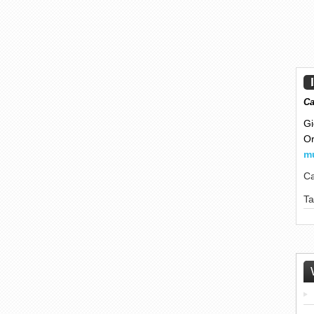
Ca
Gi
Or
m
Ca
T