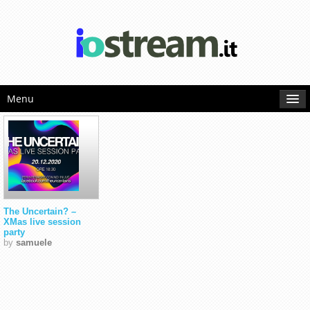
Menu
The Uncertain? –
XMas live session
party
by
samuele