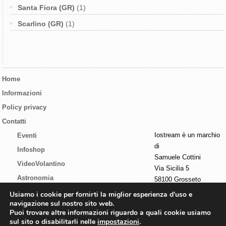
Santa Fiora (GR)
(1)
Scarlino (GR)
(1)
Home
Informazioni
Policy privacy
Contatti
Iostream è un marchio
Eventi
di
Infoshop
Samuele Cottini
VideoVolantino
Via Sicilia 5
Astronomia
58100 Grosseto
P.I. 01440730537
Tecnologia
Usiamo i cookie per fornirti la miglior esperienza d'uso e
navigazione sul nostro sito web.
Live streaming
Puoi trovare altre informazioni riguardo a quali cookie usiamo
sul sito o disabilitarli nelle
impostazioni
.