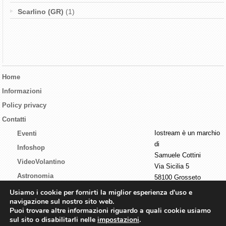
Scarlino (GR)
(1)
Home
Informazioni
Policy privacy
Contatti
Iostream è un marchio
Eventi
di
Infoshop
Samuele Cottini
VideoVolantino
Via Sicilia 5
Astronomia
58100 Grosseto
P.I. 01440730537
Tecnologia
Usiamo i cookie per fornirti la miglior esperienza d'uso e
navigazione sul nostro sito web.
Live streaming
Puoi trovare altre informazioni riguardo a quali cookie usiamo
sul sito o disabilitarli nelle
impostazioni
.