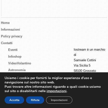
Home
Informazioni
Policy privacy
Contatti
Iostream è un marchio
Eventi
di
Infoshop
Samuele Cottini
VideoVolantino
Via Sicilia 5
Astronomia
58100 Grosseto
P.I. 01440730537
Tecnologia
Usiamo i cookie per fornirti la miglior esperienza d'uso e
navigazione sul nostro sito web.
Live streaming
Puoi trovare altre informazioni riguardo a quali cookie usiamo
sul sito o disabilitarli nelle
impostazioni
.
© 2026 IoStream All rights reserved.
Accetta
Rifiuta
Impostazioni